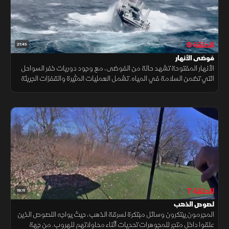
الحلقة 8
21:45
فوضى الأنهار
الأنهار المفتوحة تشهد حالة من الفوضى، مع وجود دوريات خفر السواحل
التي تضمن السلامة في المياه. تشمل العمليات المثيرة والقفزات الجريئة
لاعتقال القوارب الهاربة، إلى جانب إنقاذ العائلات العالقة في المياه
الخطرة، في حين يتم إحباط محاولات مهربي المخدرات في المياه.
الحلقة 7
19:11
لصوص الذهب
المجرمون يبتكرون وسائل مبتكرة لسرقة الذهب، حيث يواجه اللصوص الذين
علقوا داخل متجر للمجوهرات تحديات أثناء محاولاتهم للهروب. من جهة