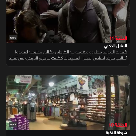
الحلقة 11
19:30
النشل الذكي
شهدت المدينة مطاردة مشوقة بين الشرطة ونشالين محترفين اعتمدوا
أساليب حديثة لتفادي القبض. التحقيقات كشفت طرقهم المبتكرة في تنفيذ
السرقات، مما يُبرز خطورة النشل المنظم ويضع تحديات جديدة أمام الجهات
الأمنية.
الحلقة 10
18:53
شرطة النخبة