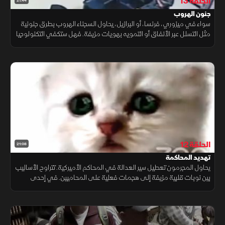
الحلقة 13
21:44
جنون الهروب
سواء في ميزوري، فرنسا، أو البرازيل، يحاول السجناء الهروب بطرق جنونية
مثل التسلل عبر الأنفاق أو التمويه بهويات مزيفة. فهل ستكفي التكنولوجيا
الحديثة والتخفي المبتكر لمواجهة الأمن المتطور؟
الحلقة 12
21:08
تهديد المحاكمة
يحاول المجرمون تعطيل سير العدالة في المحاكم الأميركية. تتراوح الأساليب
بين نوبات قلبية مزيفة إلى هجمات فعلية على المحاميين. في إحدى
الحالات، كانت تلك الأفعال السبب في إضافة المزيد من التهم إلى سجلاتهم
الجنائية، ما يسلط الضوء على أهمية اتخاذ الإجراءات الفورية ضد هذه
الانتهاكات.