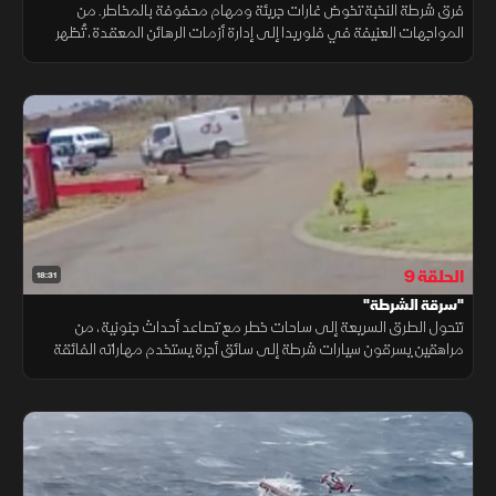
فرق شرطة النخبة تخوض غارات جريئة ومهام محفوفة بالمخاطر. من
المواجهات العنيفة في فلوريدا إلى إدارة أزمات الرهائن المعقدة، تُظهر
هذه الفرق شجاعة وحرفية لا مثيل لها، حيث تعمل بلا كلل لحفظ الأمن في
ظل ظروف استثنائية.
الحلقة 9
18:31
"سرقة الشرطة"
تتحول الطرق السريعة إلى ساحات خطر مع تصاعد أحداث جنونية، من
مراهقين يسرقون سيارات شرطة إلى سائق أجرة يستخدم مهاراته الفائقة
للدفاع عن نفسه. في ظل هذا الفوضى، يبقى تدخل الشرطة هو الفيصل
لضبط الأمور.