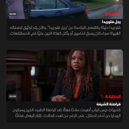
الحلقة 5
22:08
رجل فلوريدا
فلوريدا مليئة بالقصص الجامحة عن "رجل فلوريدا"، والآن يتم توثيق تصرفاته
الغريبة! سواء كان يسرق تماسيح أو يأكل كعكة الجبن عاريًا في المستنقعات،
يُلتقط في بيئته الطبيعية الغريبة والمثيرة.
الحلقة 4
20:58
قراصنة الشرفة
كاميرات جرس الباب أصبحت سلاحًا فعالًا ضد قراصنة الطرود الذين يسرقون
الهدايا من أمام المنازل. على الرغم من تعدد الحالات، ابتكر البعض فخاخًا
للطرد المزيف والتي تُصدر أصواتًا مزعجة عند محاولة السرقة، ما أسهم في
تقليص السرقة بنسبة 100% في بعض الحالات.