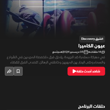
الشرق Discovery
عيون الكاميرا
14 حلقات
05 ديسمبر 2024
مجتمع
في معركة مستمرة ضد الجريمة، يلاحق فرق متخصصة المجرمين في الشوارع
والسماء وحتى البحار. بين المهربين وخاطفي الرهائن، تتصدى الفرق للقضاء
على الفوضى. في وقتٍ نفسه، تسجل ملايين الكاميرات الحوادث اليومية من
شاهد أحدث حلقة
سرقات الطرود وحوادث السيارات إلى مداهمات الشرطة، موثقة لحظات
العدالة.
حلقات البرنامج