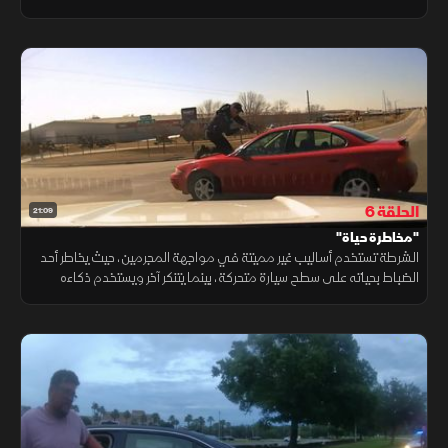
أخرى، يختبئ أحد المجرمين في مرحاض متنقل، بينما يحاول آخر الهروب
بشاحنة بناء ضخمة تزن 20 طنًا.
الحلقة 6
21:09
"مخاطرة حياة"
الشرطة تستخدم أساليب غير مميتة في مواجهة المجرمين، حيث يخاطر أحد
الضباط بحياته على سطح سيارة متحركة، بينما يتنكر آخر ويستخدم ذكاءه
للهروب من الأسر، في مشهد مثير يعكس براعة التدخلات الأمنية.