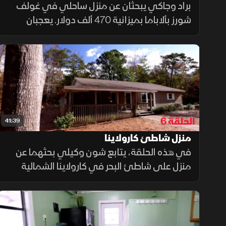
براد وجاكي يبحثان عن منزل ساحلي في غولف
شورز بألاباما بميزانية 470 ألف دولار. يعجبان
بمنزل "فيشرمانز دريم" المميز بإطلالته على البحر،
رغم حاجته لبعض التجديدات. أثناء التجديدات،
يكتشفان مشكلة في الأرضية ويقرران إصلاحها
باستخدام الرافعات الهيدروليكية، ويختاران مدفأة
أنيقة تطل على البحيرة.
الحلقة 6
41:39
منزل شاطئ كارولاينا
في هذه الحلقة، يتابع شون وكيلي بحثهما عن
منزل على شاطئ البحر في كارولاينا الشمالية
بميزانية 365 ألف دولار. يزوران منزلين يحتاجان
إلى تجديدات كبيرة، خاصة في المطبخ والحمام.
مع التحديات المتعلقة بإصلاحات المنزل وجعله
مناسبا لابنتهما المصابة بالشلل الدماغي،