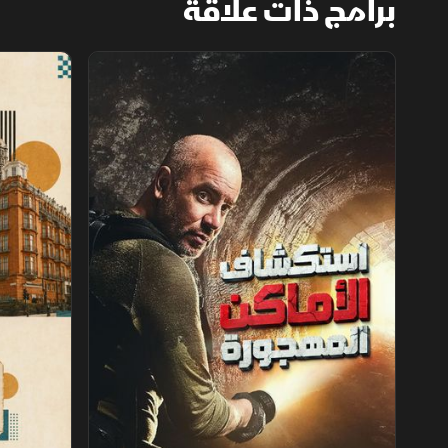
برامج ذات علاقة
استكشاف الأماكن المهجورة
فنادق عبر ال