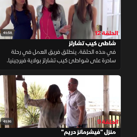
الحلقة 12
41:58
شاطئ كيب تشارلز
في هذه الحلقة، ينطلق فريق العمل في رحلة
ساحرة على شواطئ كيب تشارلز بولاية فيرجينيا،
لاستكشاف كيفية تحقيق حلم العيش بالقرب من
البحر دون الحاجة إلى ميزانية ضخمة. المفاجأة
تكمن في أن المنازل التي تبلغ قيمتها ملايين
الدولارات قد تكون بعيدة عن متناول البعض.
الحلقة 9
41:16
منزل "فيشرمانز دريم"