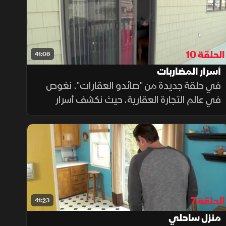
الحلقة 10
41:08
أسرار المضاربات
في حلقة جديدة من "صائدو العقارات"، نغوص
في عالم التجارة العقارية، حيث نكشف أسرار
المضاربات والتلاعب بالأسواق. نتتبع الشخصيات
التي تسعى لتحقيق أرباح ضخمة، في صراع
مستمر مع الزمن والمخاطر. الحلقة تطرح
تساؤلات حول دوافع هذه الطموحات وما يمكن
الوصول إليه.
الحلقة 7
41:23
منزل ساحلي