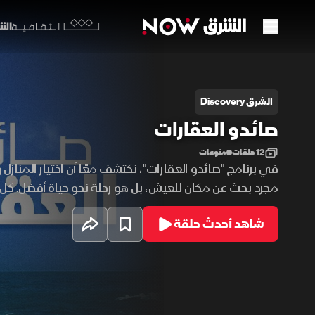
الشرق y
الثقافية
ائدو العقارات
الشرق Discovery
صائدو العقارات
12 حلقات
منوعات
في برنامج "صائدو العقارات"، نكتشف معًا أن اختيار المنازل
مجرد بحث عن مكان للعيش، بل هو رحلة نحو حياة أفضل. كل
فرصة لبدء فصل جديد، سواء كان على شاطئ البحر أو في 
شاهد أحدث حلقة
في قلب المدينة. لا يتعلق الأمر فقط بالموقع أو السعر، بل 
الذي يحقق توازن حياتك ويمنحك الراحة والرفاهية التي تس