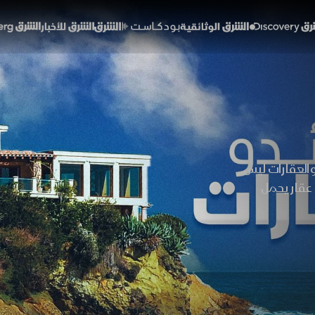
Discover
الشرق الوثائقية
الشرق بودكاست
الشرق للأخبار
الشرق Bloomberg
 والعقارات ليس
 عقار يحمل
حي هادئ أو
بإيجاد المكان
تحقها.