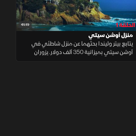
اختيار المواد.
الحلقة 1
41:19
منزل أوشن سيتي
يتابع بيتر وليندا بحثهما عن منزل شاطئي في
أوشن سيتي بميزانية 350 ألف دولار. يزوران
منازل تحتاج إلى ترميم، لكن موقعها وقربها من
الماء يعوض عن العيوب. خلال تجديد منزل،
يواجهون تحديات كبيرة مثل إصابة بيتر ومشاكل
الأساسات، لكنهم يواصلون العمل بعزيمة.