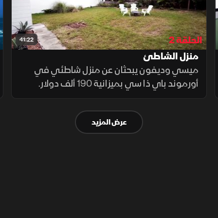
المشروع من النهاية.. فكيف ستكون النتيجة؟
الحلقة 2
41:22
منزل الشاطئ
ميسي وديفون يبحثان عن منزل شاطئي في
أورموند باي ذا سي بميزانية 190 ألف دولار.
يختاران منزلًا صغيرًا للتجديد، مع تحسينات للمطبخ
والحمام والأرضيات. بعد مواجهة تحديات مثل
عرض المزيد
أضرار النمل الأبيض، ينجحان في تحويله إلى منزل
عصري جاهز لاستقبال الأصدقاء.