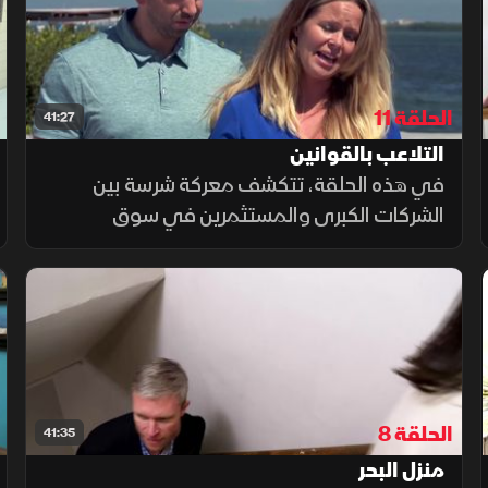
الحلقة 11
41:27
التلاعب بالقوانين
في هذه الحلقة، تتكشف معركة شرسة بين
الشركات الكبرى والمستثمرين في سوق
العقارات، حيث يسعون للهيمنة بأساليب جائرة،
يتلاعبون بالقوانين لتحقيق مكاسب ضخمة على
حساب المواطنين البسطاء. وتسلط الحلقة الضوء
على قصص مأساوية لضحايا الطمع والفساد في
هذا القطاع.
الحلقة 8
41:35
منزل البحر