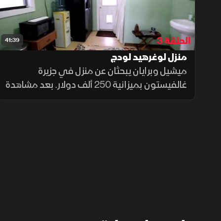
يواصلان العمل على تحسين المنزل
الحلقة 3
41:39
منزل لوغرهيد لودج
ميشيل وبرايان يبحثان عن منزل في جزيرة
غالفيستون بميزانية 250 ألف دولار. بعد مشاهدة
عدة خيارات، يشتريان منزلًا صغيرًا يطل على الماء
ويحتاج لتجديدات. يقررون تعديل المطبخ
والحمام، وتحديث الأبواب والأرضيات لتحويله
إلى ملاذ رائع بالقرب من الشاطئ.