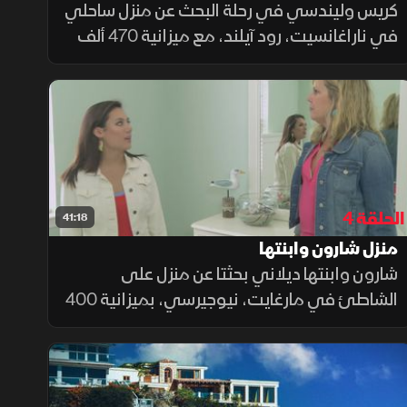
كريس وليندسي في رحلة البحث عن منزل ساحلي
في ناراغانسيت، رود آيلند، مع ميزانية 470 ألف
دولار تشمل الشراء والتجديدات. يتعاونون مع
وكيل العقارات ديب شابوت للعثور على منزل
قريب من الشاطئ، مع احتياجات مثل مطبخ
ذواقة وشرفة كبيرة. خلال الزيارة، يناقشون تجديد
المطبخ والحمام وتوسيع المساحات
الحلقة 4
41:18
منزل شارون وابنتها
شارون وابنتها ديلاني بحثتا عن منزل على
الشاطئ في مارغايت، نيوجيرسي، بميزانية 400
ألف دولار شاملة التجديدات. بعد مشاهدة عدة
شقق، اشترتا منزلًا بسعر 340 ألف دولار، وبدأتا
تجديده بمبلغ 60 ألف دولار. ركزا على المطبخ
والحمامات والأرضيات، مع تفاصيل دقيقة في