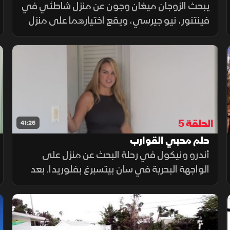
يبحث الزوجان ميغان وجون عن منزل شاطئي في
فينتنور، نيو جيرسي، ويقع اختيارهما على منزل
بسعر 260 ألف دولار، ثم يتفاوضان لتخفيض
السعر إلى 235 ألف دولار. يبدأان تجديد المنزل
بموازنة 90 ألف دولار، ولكن تظهر تحديات جديدة
ترفع الميزانية إلى 95 ألف دولار. يشمل التجديد
تحديث المطبخ والحمام، إضافة العزل الصوتي،
وتحسين الفناء
الحلقة 5
41:25
حلم محبي القوارب
أندرو ونيكول في رحلة البحث عن منزل على
الواجهة البحرية في سان بيتسبرغ بفلوريدا. بعد
معاينة منازل تحتاج لتجديدات، يختاران عقارًا
يتطلب تعديلات كبيرة. مع تقدم العمل،
يواجهون تحديات مثل الأضرار المائية، لكنهم
يواصلون التوسيع والتجديد بحماس. يقترب