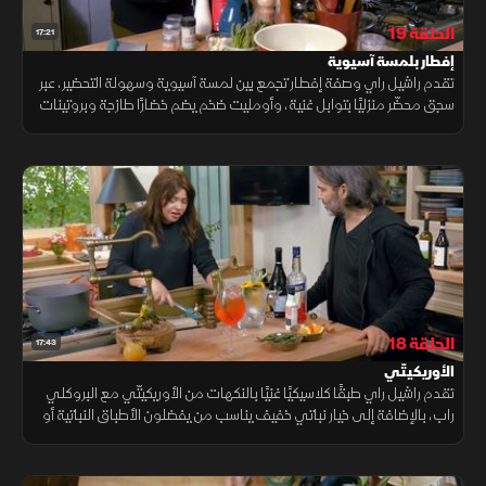
الحلقة 19
17:21
إفطار بلمسة آسيوية
تقدم راشيل راي وصفة إفطار تجمع بين لمسة آسيوية وسهولة التحضير، عبر
سجق محضّر منزليًا بتوابل غنية، وأومليت ضخم يضم خضارًا طازجة وبروتينات
متنوعة، ليشكل وجبة مشبعة ومتوازنة.
الحلقة 18
17:43
الأوريكيتّي
تقدم راشيل راي طبقًا كلاسيكيًا غنيًا بالنكهات من الأوريكيتّي مع البروكلي
راب، بالإضافة إلى خيار نباتي خفيف يناسب من يفضلون الأطباق النباتية أو
الأقل دسامة، لتلبية جميع الأذواق في العائلة.