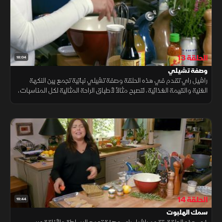
الحلقة 13
18:04
وصفة تشيلي
راشيل راي تقدم في هذه الحلقة وصفة تشيلي نباتية تجمع بين النكهة
الغنية والقيمة الغذائية، لتصبح مثالاً لأطباق الراحة المثالية لكل المناسبات،
بطريقة سهلة وشهية تلهم محبي الطهي.
الحلقة 14
19:44
سمك الهلبوت