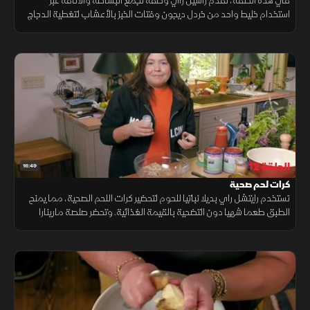
في هذه الحلقة، تقدم راشيل راي وصفة تجمع البساطة والأناقة عبر
استخدام خليط واحد من خردل ديجون وفتات الخبز بالأعشاب لتغطية الدجاج
وسمك الهلبوت، مانحًا كل طبق قشرة ذهبية مقرمشة ونكهة غنية
الحلقة 12
16:49
كرات لحم صحية
تستخدم رايتشل راي بديلا نباتيا للحوم لتحضير كرات اللحم الصحية، مما يمنح
الطبق طعما شهيا دون التضحية بالقيمة الغذائية. وتحضر صلصة مارينارا
الغنية بالطماطم والريحان، وتكمل الوجبة بطبق سلطة مقرمشة ومنعشة