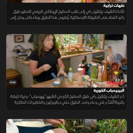
نكهات ترابية
تأخذنا الشيف ريتشيل راي إلى قلب المطبخ الإيطالي الريفي لتحضير طبق
راغو الفطر على الطريقة التوسكانية. يُطهى هذا الطبق ببطء حتى يصل إلى
الكمال، ويُقدَّم مع باستا طرية. الطبق يحتفي بـ النكهات الترابية
الحلقة 16
17:56
البيبيمباب الكورية
دّم الشيف ريتشيل راي طبق المطبخ الكوري الشهير "بيبيمباب"؛ وجبة نابضة
بالحياة تُقدَّم في وعاء واحد. الطبق مليء بالبروتين والخضروات الطازجة
والأرز اللزج، ويتوَّج ببيضة مطهوة بإتقان