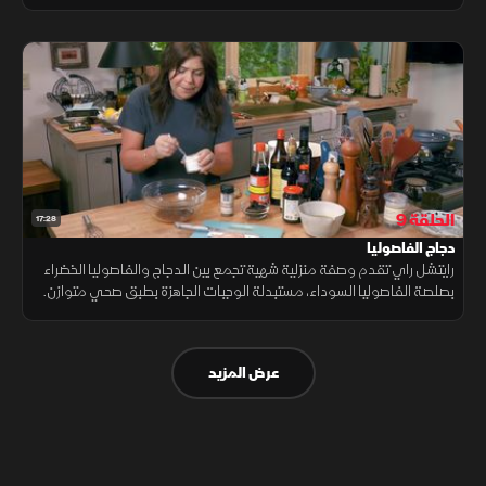
بنكهة الليمون والثوم.
الحلقة 9
17:28
دجاج الفاصوليا
رايتشل راي تقدم وصفة منزلية شهية تجمع بين الدجاج والفاصوليا الخضراء
بصلصة الفاصوليا السوداء، مستبدلة الوجبات الجاهزة بطبق صحي متوازن.
تتحكم راي في كمية الملح والدهون لتضمن مذاقًا غنيًا وجودة عالية
عرض المزيد