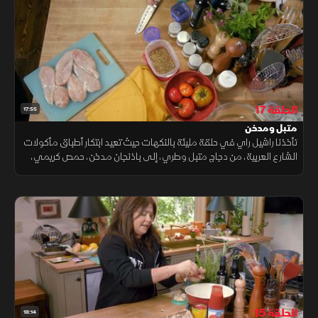
الحلقة 17
17:55
متبل ومدخن
تأخذنا راشيل راي في حلقة مليئة بالنكهات حيث تعيد ابتكار أطباق مأكولات
الشارع العربية، من دجاج متبل وطري، إلى باذنجان مدخن، حمص كريمي،
وسلطة خضار منعشة، لتجربة غنية وحيوية.
الحلقة 15
18:14