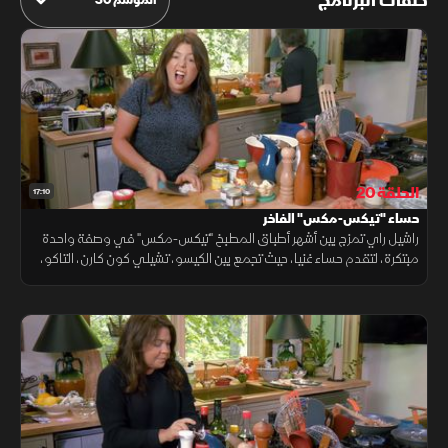
حلقات البرنامج
الحلقة 20
17:10
حساء "تيكس-مكس" الفاخر
راشيل راي تمزج بين أشهر أطباق المطبخ "تيكس-مكس" في وصفة واحدة
مبتكرة، لتقدم حساء غنيا، حيث تجمع بين الكيسو، تشيلي كون كارن، التاكو،
والكساديا في حساء غني ومترف مليء بالنكهات.