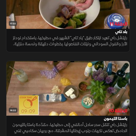
الحلقة 11
17:22
باد تاي
رايتشل راي تعيد ابتكار طبق "باد تاي" الشهير في مطبخها، باستخدام نودلز
الأرز والفول السوداني ونبتات الفاصوليا. بخطوات دقيقة ولمسة منزلية،
تنجح في تقديم نكهة آسيوية أصيلة تضاهي أفضل المطاعم.
الحلقة 10
16:22
باستا الليمون
رايتشل راي تنقل سحر ساحل أمالفي إلى مطبخها، مقدّمة باستا بالليمون
الحامض تعكس نكهات جنوب إيطاليا المشرقة، مع روبيان سكامبي غني