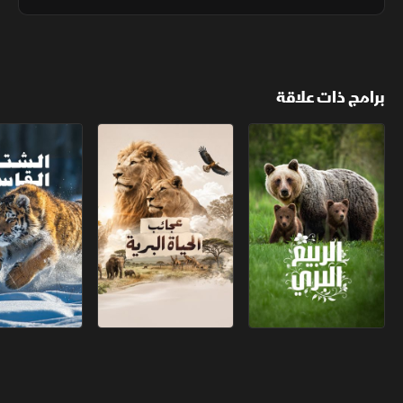
رمالا حمراء، ليبقى "القلب الميت" شاهدا على قسوة التحول الكوني.
برامج ذات علاقة
الربيع البري
عجائب الحياة البرية
الشتاء القاسي