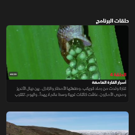
حلقات البرنامج
الحلقة 4
49:59
أسرار القارة الغامضة
قارة ولدت من رماد كويكب، وصنعتها الأمطار والزلازل.. بين جبال الأنديز
ومجرى الأمازون، عاشت كائنات غريبة وسط عالم لا يهدأ.. واليوم، تقترب
الأرض من التحام رهيب سيشعل أعظم غزو وهجرة بالتاريخ.. فمن سينجو؟