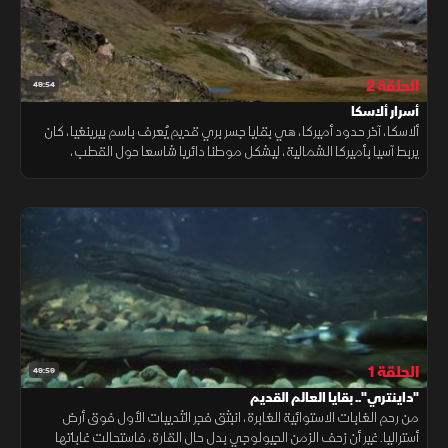
الحلقة 2
49:54
أسرار ألاسكا
ألاسكا، آخر حدود أميركا، هي بقايا جسر بري قديم يُعرف باسم بيرينغيا، كان
يربط آسيا بأميركا الشمالية، ليشكل موطنا دائريا شاسعا حول القطب،
امتزجت فيه الحيوانات التي نعدّها اليوم آسيوية وأوروبية وأميركية.
الحلقة 1
49:59
"داينتري".. بقايا العالم القديم
من رحم الغابات الاستوائية الغابرة، انبثق فجر الثدييات الأول فوق أرض
أستراليا. غير أن زحف الزمن الجيولوجي بدل حال القارة، فاستحالت غاباتها