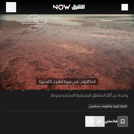
الحلقة 3
بوابات الجحيم
49:58
بيئة ومناخ
حيوانات على كوكب مضطرب
تتصدر صحراء ناميب قائمة أقدم الصحارى في العالم، إذ تمتد عبر مساحات
شاسعة من الرمال والصخور في بيئة شديدة القسوة تكاد تخلو من الأمطار
00:11
/
49:58
والحياة النباتية. ويطلق عليها اسم "بوابات الجحيم" بسبب طبيعتها القاحلة
‫كما تتجلى في بحيرة نطرون القرمزية‬
ومشاهد التحلل والموت المنتشرة فيها، وتمتد خلفها صحراء كالاهاري لتشكل
واحدة من أكثر المناطق الصحراوية اتساعا وغموضا
الحياة البرية والطبيعة ديسكفري
قائمتي
شارك