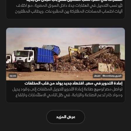
تثير نسب التحميل في العقارات جدلا داخل السوق المصرية، مع اختلاف
آليات احتساب المساحات المشتركة بين المشروعات. ويطالب المشترون
بمزيد من الشفافية عن المساحة الصافية قبل التعاقد، بما يضمن وضوح
التكلفة.
02:35
الشرق Bloomberg
اقتصاد
إعادة التدوير في مصر.. اقتصاد جديد يولد من قلب المخلفات
تواصل مصر توسيع صناعة إعادة التدوير لتحويل المخلفات إلى وقود بديل
ومواد خام تدعم الصناعة والزراعة، في ظل تنامي الاستثمارات وارتفاع
الطلب على حلول أقل تكلفة وأكثر استدامة.
عرض المزيد