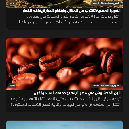
01:50
الشرق Bloomberg
اقتصاد
الكوبرا المصرية تقترب من المنازل وارتفاع الحرارة يفاقم الخطر
ارتفاع درجات الحرارة يزيد من ظهور الكوبرا المصرية في عدد من
المحافظات، وسط تحذيرات صحية وتأكيدات بتوافر المصل وإجراءات للحد
من انتشارها.
02:17
الشرق Bloomberg
اقتصاد
البن المغشوش في مصر.. أزمة تهدد ثقة المستهلكين
تواجه سوق القهوة في مصر تحديات متزايدة مع ارتفاع الأسعار ومخاوف
انتشار البن المغشوش. وتواصل الجهات الرقابية فحص الشحنات المستوردة،
فيما ينصح مختصون بشراء البن من مصادر موثوقة لضمان الجودة.