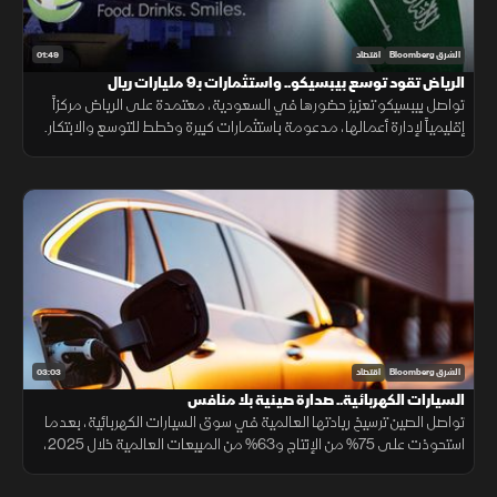
01:49
الشرق Bloomberg
اقتصاد
الرياض تقود توسع بيبسيكو.. واستثمارات بـ9 مليارات ريال
تواصل بيبسيكو تعزيز حضورها في السعودية، معتمدة على الرياض مركزاً
إقليمياً لإدارة أعمالها، مدعومة باستثمارات كبيرة وخطط للتوسع والابتكار.
03:03
الشرق Bloomberg
اقتصاد
السيارات الكهربائية.. صدارة صينية بلا منافس
تواصل الصين ترسيخ ريادتها العالمية في سوق السيارات الكهربائية، بعدما
استحوذت على 75% من الإنتاج و63% من المبيعات العالمية خلال 2025،
مع استمرار تفوق شركاتها وعلى رأسها "BYD" التي تجاوزت "تسلا".