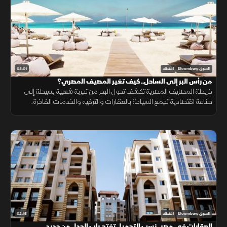
03:01
الشرق Bloomberg
اقتصاد
من رأس البر إلى الساحل.. كيف تغير المصيف المصري؟
خريطة المصايف المصرية تكشف تحول البحر من تجربة شعبية بسيطة إلى
صناعة اقتصادية تجمع السياحة بالعقارات والترفيه والخدمات الفاخرة.
02:15
الشرق Bloomberg
اقتصاد
العقارات في مصر.. نسب التحميل تفتح باب الجدل من جديد