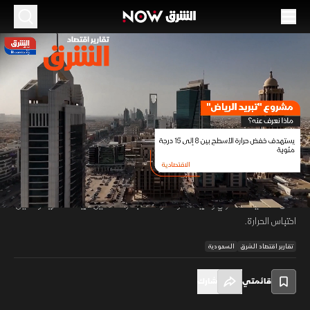
الموسم 2026
مشروع تبريد الرياض.. ماذا نعرف عنه؟
26 مايو 2026
01:10
اقتصاد
تقارير اقتصاد الشرق
تعمل الرياض على مشروع متكامل للتبريد الحضري يستهدف معالجة ظاهرة
الجزر الحرارية من خلال حلول تتجاوز التشجير التقليدي لتشمل تطوير مواد الرصف
00:11
/
01:11
وواجهات المباني والمساحات المفتوحة ومسارات المشاة. ويعتمد المشروع
على التخطيط الحضري والبيانات والمواد المبتكرة لتحسين البيئة الحضرية وتقليل
احتباس الحرارة.
تقارير اقتصاد الشرق
السعودية
قائمتي
شارك