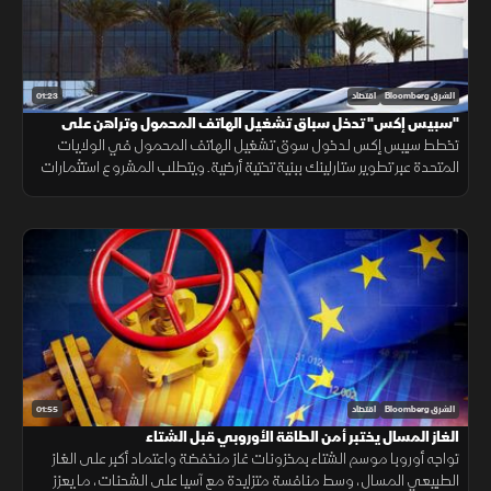
01:23
الشرق Bloomberg
اقتصاد
"سبيس إكس" تدخل سباق تشغيل الهاتف المحمول وتراهن على
"ستارلينك"
تخطط سبيس إكس لدخول سوق تشغيل الهاتف المحمول في الولايات
المتحدة عبر تطوير ستارلينك ببنية تحتية أرضية. ويتطلب المشروع استثمارات
ضخمة وأبراجًا وطيفًا تردديًا، وسط رفض شركات الاتصالات إتاحة شبكاتها لها.
01:55
الشرق Bloomberg
اقتصاد
الغاز المسال يختبر أمن الطاقة الأوروبي قبل الشتاء
تواجه أوروبا موسم الشتاء بمخزونات غاز منخفضة واعتماد أكبر على الغاز
الطبيعي المسال، وسط منافسة متزايدة مع آسيا على الشحنات، ما يعزز