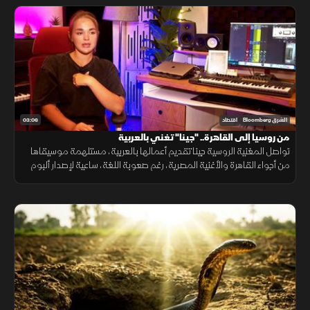
03:06
الشرق Bloomberg
اقتصاد
من روسيا إلى القاهرة.. "جينا" تغني بالعربية
تواصل المغنية الروسية جينا تقديم أعمالها بالعربية، مستلهمة موسيقاها
من أجواء القاهرة والأغنية المصرية، رغم صعوبة اللغة، ساعية لإصدار ألبوم
كامل وبناء قاعدة جماهيرية داخل مصر.