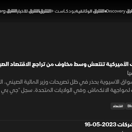
Discover
الشرق الوثائقية
الشرق بودكاست
الشرق للأخبار
الشرق Bloomberg
وك الأميركية تنتعش وسط مخاوف من تراجع الاقتصاد الص
يا
واق الآسيوية بحذر في ظل تصريحات وزير المالية الصيني، ال
 لمواجهة الانكماش. وفي الولايات المتحدة، سجل "جي بي 
 بينما تفوقت أرباح "ويلز فارغو" على التوقعات بفضل ارتفاع
اقتصاد
2023-05-16