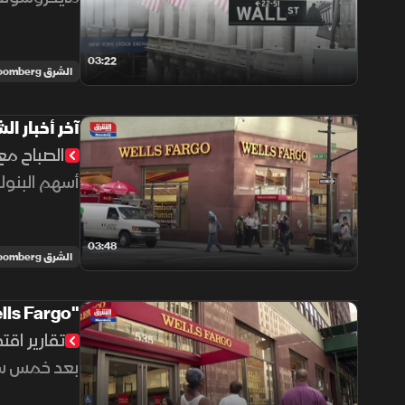
03:22
الشرق Bloomberg
آخر أخبار الشركا
الصباح مع 
أسهم البنوك الأم
03:48
الشرق Bloomberg
"Wells Fargo" يواجه مخاطر فرض عقوبات وإجراءات تنظيمية جديدة
تقارير اقت
بعد خمس سنوات