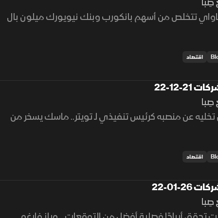
صِبا
ثاواي تتخلص من أسهم بانكورب وبنك نيويورك ميلون بال
اقتصاد
 21-12-22
صِبا
خليه عن منصبه كرئيس تنفيذي لـ تويتر.. ماسك يسخر من
اقتصاد
 26-01-22
صِبا
تحقق أرباحًا فصلية أفضل من التوقعات .. ويلز فارغو