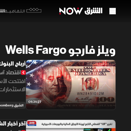
الشرق y
الثقافية
ويلز فارجو Wells Fargo
أرباح البن
اقتصاد آس
افتتحت الأس
الاستثمارات
صافي الدخل،
01:31:27
الشرق Bloomberg
آخر أخبار الشركات 