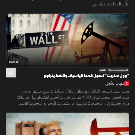
على الذكاء الاصطناعي
01:38:43
الشرق Bloomberg
اقتصاد
"وول ستريت" تسجل قمما قياسية.. والنفط يتراجع
صباح الشرق
هبط النفط للجلسة الثالثة مع تفاؤل بشأن محادثات فتح مضيق هرمز،
فيما استقر الذهب فوق 4100 دولار. وقادت أسهم التكنولوجيا ارتفاعات
وول ستريت إلى مستويات تاريخية، واستعادت الأسواق الآسيوية الزخم.