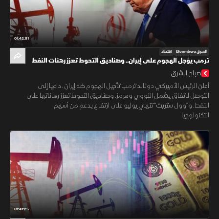
01:42:51
الشرق Bloomberg
اقتصاد
ترمب يؤجل الهجوم على إيران.. وصناديق التحوط تعزز رهنات النفط
صباح الشرق
أعلن الرئيس الأميركي دونالد ترمب تأجيل الهجوم ضد إيران، داعيا إلى
التوصل لاتفاق يشمل النووي وهرمز. وصناديق التحوط تعزز رهاناتها على
النفط. و"وول ستريت" تنهي يوليو على ارتفاع بدعم من أسهم
التكنولوجيا
01:41:25