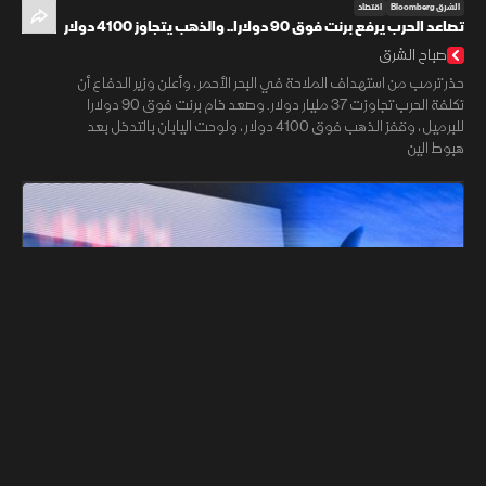
الشرق Bloomberg
اقتصاد
تصاعد الحرب يرفع برنت فوق 90 دولارا.. والذهب يتجاوز 4100 دولار
صباح الشرق
حذر ترمب من استهداف الملاحة في البحر الأحمر، وأعلن وزير الدفاع أن
تكلفة الحرب تجاوزت 37 مليار دولار. وصعد خام برنت فوق 90 دولارا
للبرميل، وقفز الذهب فوق 4100 دولار، ولوحت اليابان بالتدخل بعد
هبوط الين
01:46:29
الشرق Bloomberg
اقتصاد
"جولدمان ساكس" يحذر من 120 دولارا للنفط.. وترمب يتوعد كندا
برسوم جمركية
صباح الشرق
تراجعت أسعار النفط وسط مراقبة تصعيد واشنطن وطهران مع تحذير
"جولدمان ساكس" من سيناريو قفزة الـ120 دولارا. وفي أميركا، يتوعد