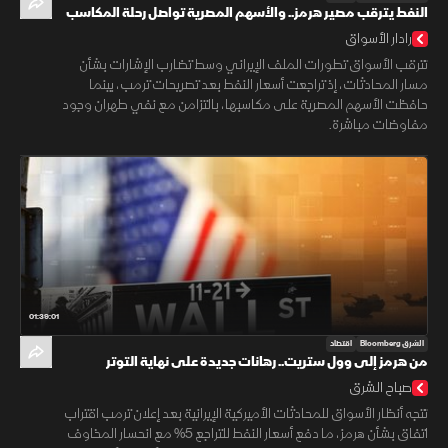
النفط يترقب مصير هرمز.. والأسهم المصرية تواصل رحلة المكاسب
رادار الأسواق
تترقب الأسواق تطورات الملف الإيراني وسط تضارب الإشارات بشأن
مسار المحادثات، إذ تراجعت أسعار النفط بعد تصريحات ترمب، بينما
حافظت الأسهم المصرية على مكاسبها، بالتزامن مع نفي طهران وجود
مفاوضات مباشرة.
01:39:01
الشرق Bloomberg
اقتصاد
من هرمز إلى وول ستريت.. رهانات جديدة على نهاية التوتر
صباح الشرق
تتجه أنظار الأسواق للمحادثات الأميركية الإيرانية بعد إعلان ترمب اقتراب
اتفاق بشأن هرمز، ما دفع أسعار النفط للتراجع 5% مع انحسار المخاوف