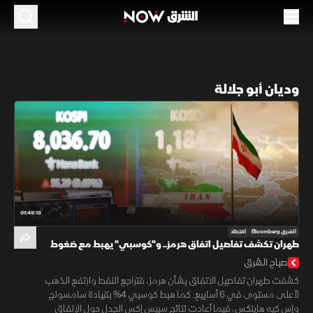
وديان أبو جلالة
01:49:13
الشرق Bloomberg
اقتصاد
طهران تكشف تفاصيل اتفاق هرمز.. و"كوسبي" يهبط مع ضغوط
الذكاء الاصطناعي
صباح الشرق
كشفت طهران تفاصيل الاتفاق بشأن هرمز، فتراجع النفط وارتفع الذهب
لأعلى مستوى في 6 أسابيع. كما هبط كوسبي 4% بقيادة سامسونج
وإس كيه هاينكس، فيما أعادت نتائج سبيس إكس الجدل حول الإنفاق