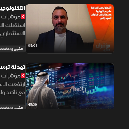
التكنولوجي
مؤشرات ا
استقبلت الأس
الاستثماري،
05:01
الشرق Bloomberg
تهدئة ترمب
مؤشرات ا
ارتفعت الأسو
مع تأكيد و
السعودية بد
45:39
الشرق Bloomberg
تراجع التو