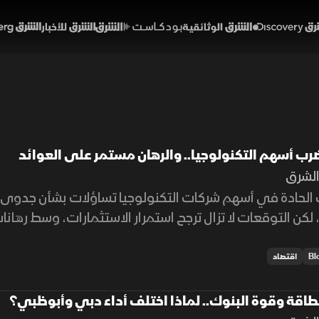
Discover
الشرق الوثائقية
الشرق بودكاست
الشرق للأخبار
الشرق Bloomberg
رب أسهم التكنولوجيا.. والرهان مستمر على العوائد
لشرق
ات الحادة في أسهم شركات التكنولوجيا تساؤلات بشأن جدوى 
لكن التوقعات لا تزال ترجح استمرار الاستثمارات، وسط رهان
عم نمو القطاع.
اقتصاد
لطاقة وقوة البنوك.. لماذا اختلف أداء دبي وأبوظبي؟