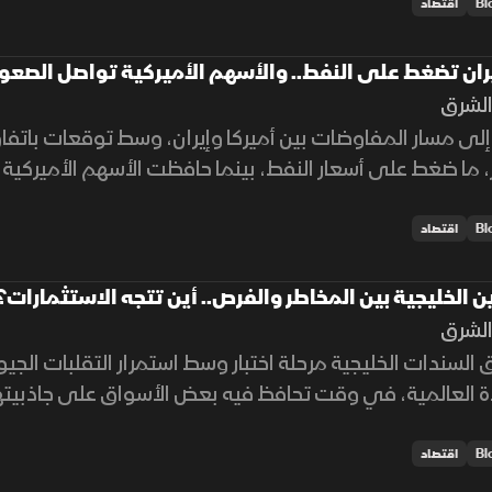
اقتصاد
ران تضغط على النفط.. والأسهم الأميركية تواصل الصعو
لشرق
ر إلى مسار المفاوضات بين أميركا وإيران، وسط توقعات باتف
ما ضغط على أسعار النفط، بينما حافظت الأسهم الأميركي
فاؤل في الأسواق.
اقتصاد
 الخليجية بين المخاطر والفرص.. أين تتجه الاستثمارات؟
لشرق
السندات الخليجية مرحلة اختبار وسط استمرار التقلبات الج
دة العالمية، في وقت تحافظ فيه بعض الأسواق على جاذبيته
اقتصاد