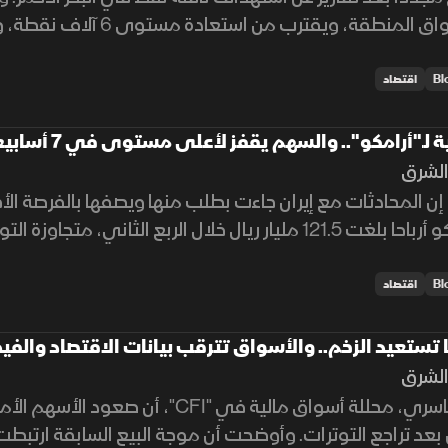
مكاسب أسواق المنطقة، ويقترب
ضراء
اقتصاد
 لـ"أرامكو".. والسهم يقفز لأعلى مستوى في 7 أسابيع
لشرق
ن المحادثات مع إيران جاءت بطلب منها ويصفها بالفرصة الأ
سجلت أرامكو أرباحا بلغت 121.5 مليار ريال خلال الربع الثان
يع
اقتصاد
 تستعيد الزخم.. والأسواق تترقب بيانات الاقتصاد والفي
لشرق
رأت سارة الياسري، محللة أسواق مالية في "I
بعد تراجع التوترات. وأوضحت أن موجة البيع السابقة ارتبط