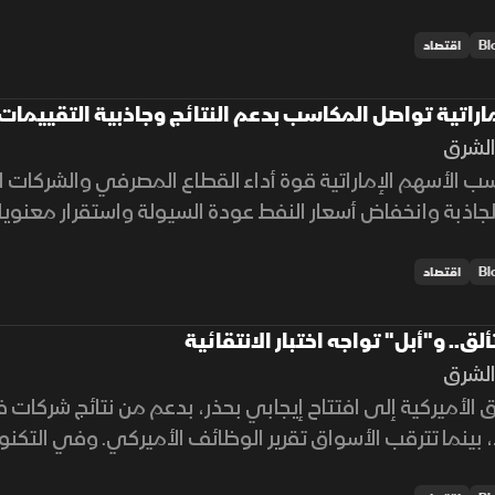
ولوجيا.
اقتصاد
اراتية تواصل المكاسب بدعم النتائج وجاذبية التقييمات
لشرق
الأسهم الإماراتية قوة أداء القطاع المصرفي والشركات ا
لجاذبة وانخفاض أسعار النفط عودة السيولة واستقرار معنوي
اقتصاد
لق.. و"أبل" تواجه اختبار الانتقائية
لشرق
ق الأميركية إلى افتتاح إيجابي بحذر، بدعم من نتائج شركات
 بينما تترقب الأسواق تقرير الوظائف الأميركي. وفي التكنول
بل.