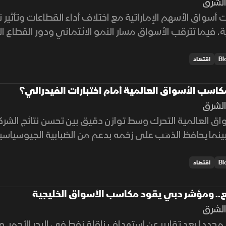
لشرق
ت أسواق الأسهم الإماراتية مع اختلاف أداء القطاعات وتأثير 
، فيما تترقب الأسواق مسار النمو الائتماني ودور القطاع
اقتصاد
اسب الأسواق العالمية أمام اختبارات الفيدرالي؟
لشرق
اق العالمية التحرك وسط توازن دقيق بين تحسن نتائج الشر
بينما يحافظ الذهب على زخمه بدعم من الضبابية الجيوسياسي
اقتصاد
ع.. ومؤشر دبي يقود مكاسب الأسواق الخليجية
لشرق
 مجددا بعد تقارير عن استهداف ناقلة نفط في البحر الأحمر