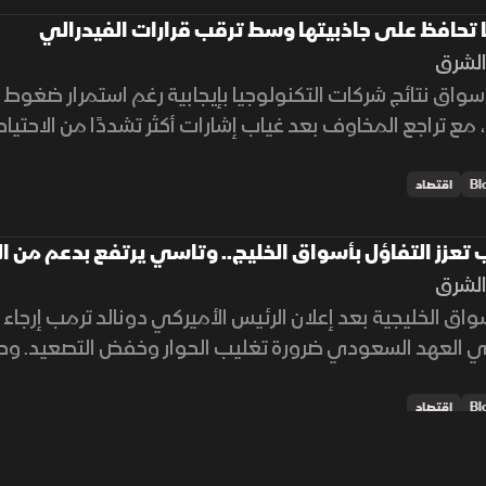
ا تحافظ على جاذبيتها وسط ترقب قرارات الفيدرالي
لشرق
واق نتائج شركات التكنولوجيا بإيجابية رغم استمرار ضغوط ال
 مع تراجع المخاوف بعد غياب إشارات أكثر تشددًا من الاحتيا
اقتصاد
 تعزز التفاؤل بأسواق الخليج.. وتاسي يرتفع بدعم من ا
لشرق
اق الخليجية بعد إعلان الرئيس الأميركي دونالد ترمب إرجاء ا
لي العهد السعودي ضرورة تغليب الحوار وخفض التصعيد. 
عم القياديات
اقتصاد
ترات ونتائج الشركات يدعمان مكاسب بورصة الكويت