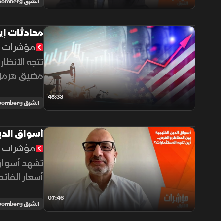
الشرق Bloomberg
محادثات إي
مؤشرات ا
تتجه الأنظا
مضيق هرمز، 
استمرار الت
45:33
الشرق Bloomberg
أسواق الدين
مؤشرات ا
تشهد أسواق 
أسعار الفائ
العوائد.
07:46
الشرق Bloomberg