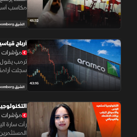
المنطقة الخ
41:32
الشرق Bloomberg
أرباح قياسية
مؤشرات ا
ترمب يقول إ
مستوى في 7 أساب
43:16
الشرق Bloomberg
التكنولوجيا
مؤشرات ا
المستثمرين 