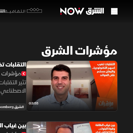
الشرق y
الثقافية
مؤشرات الشرق
التقلبات تض
مؤشرات ا
تثير التقلب
الاصطناعي، 
مستقبلية تد
03:55
الشرق Bloomberg
بين غياب ا