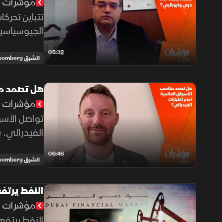
مؤشرات ا
تتباين تحركا
الجيوسياسية
المقبلة.
05:32
الشرق Bloomberg
هل تصمد مك
مؤشرات ا
تواصل الأسو
الفيدرالي، 
المستثمرين.
06:46
الشرق Bloomberg
النفط يرتف
مؤشرات ا
النفط يرتفع