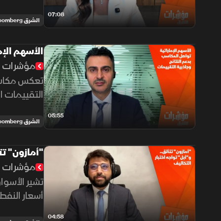
شركات التكن
07:08
الشرق Bloomberg
الأسهم الإم
مؤشرات ا
تعكس مكاسب 
التقييمات ا
05:55
الشرق Bloomberg
"أمازون" تتأ
مؤشرات ا
تشير الأسوا
أسعار النفط،
فيما تعاني أ
04:58