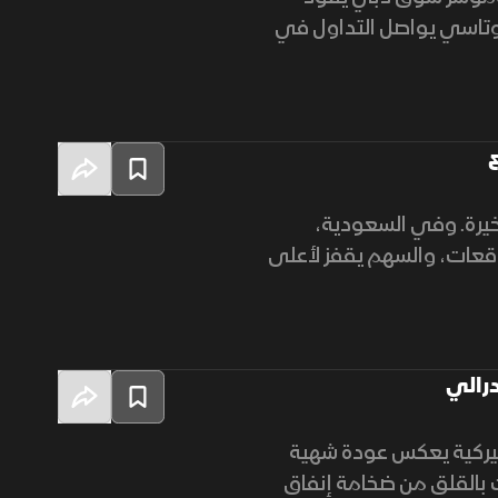
 من استعادة مستوى 6 آلاف نقطة، وتاسي يواصل التداول في
خيرة. وفي السعودية،
ي، متجاوزة التوقعات، والسهم يقفز لأعلى
درالي
CF"، أن صعود الأسهم الأميركية يعكس عودة شهية
ت بالقلق من ضخامة إنفاق