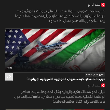
البعد الرابع
تختبر مفاوضات جنوب لبنان الانسحاب الإسرائيلي وانتشار الجيش، وسط
اتهامات لتل أبيب بالمماطلة. ويتمسك لبنان بآلية تحقق مستقلة، فيما
يبقى سلاح حزب الله ضمن مسار داخلي مواز.
48:15
الشرق للأخبار
سياسة
حرب بلا منتصر.. كيف تنتهي المواجهة الأميركية الإيرانية؟
البعد الرابع
تتباين المواقف الأميركية والإيرانية بشأن المفاوضات، بينما تتواصل
الوساطة العُمانية وسط تصعيد سياسي وعسكري، ما يثير تساؤلات حول
فرص التوصل إلى اتفاق يوقف المواجهة.