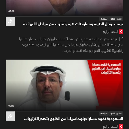
47:20
الشرق للأخبار
سياسة
ترمب يؤجل الضربة ومفاوضات هرمز تقترب من مراحلها النهائية
البعد الرابع
أجل ترمب ضربة واسعة ضد إيران، فيما أعلنت طهران اقتراب مفاوضاتها
مع سلطنة عمان بشأن مضيق هرمز من مراحلها النهائية، وسط جهود
إقليمية لتغليب الحوار ومنع اتساع الحرب.
09:13
الشرق للأخبار
سياسة
السعودية تقود مسارا دبلوماسيا.. أمن الخليج يتصدر الترتيبات
البعد الرابع