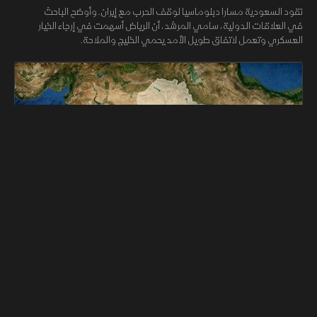
تقود السعودية مسارا دبلوماسيا لوقف الحرب مع إيران. وأوضح الباحث
في العلاقات الدولية، سامي المرشد، أن الرياض أسهمت في إرجاء الخيار
العسكري وتعمل لاتفاق طويل الأمد يحمي الخليج والملاحة.
47:02
الشرق للأخبار
سياسة
العراق تحت الاختبار.. هل يضبط المليشيات المسلحة؟
البعد الرابع
تواجه الحكومة العراقية اختباراً جديداً بعد الهجمات على السعودية، وسط
ضغوط لمنع المليشيات من استخدام الأراضي العراقية في تهديد أمن
دول الجوار.