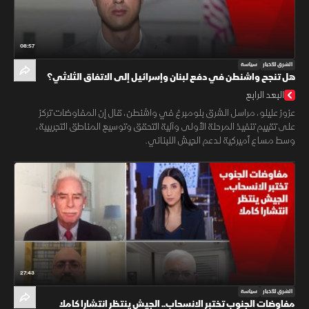
08:57
الشرق للأخبار
سياسة
هل تنجح واشنطن في دفع لبنان وإسرائيل إلى الاتفاق الثلاثي؟
البعد الرابع
عزوز عليلو، مراسل الشرق بلومبرغ في واشنطن، قال إن المفاوضات تركز
على تقييم تنفيذ المرحلة الأولى وآلية التحقق وتوسيع المناطق التجريبية،
وسط مساع أميركية لدعم الجيش اللبناني.
27:43
الشرق للأخبار
سياسة
مفاوضات الجنوب تختبر الانسحاب.. الجيش ينتظر انتشارا كاملا