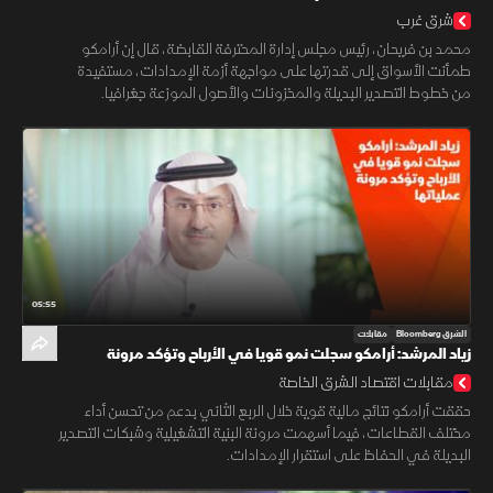
شرق غرب
محمد بن فريحان، رئيس مجلس إدارة المحترفة القابضة، قال إن أرامكو
طمأنت الأسواق إلى قدرتها على مواجهة أزمة الإمدادات، مستفيدة
من خطوط التصدير البديلة والمخزونات والأصول الموزعة جغرافيا.
05:55
الشرق Bloomberg
مقابلات
زياد المرشد: أرامكو سجلت نمو قويا في الأرباح وتؤكد مرونة
عملياتها
مقابلات اقتصاد الشرق الخاصة
حققت أرامكو نتائج مالية قوية خلال الربع الثاني بدعم من تحسن أداء
مختلف القطاعات، فيما أسهمت مرونة البنية التشغيلية وشبكات التصدير
البديلة في الحفاظ على استقرار الإمدادات.