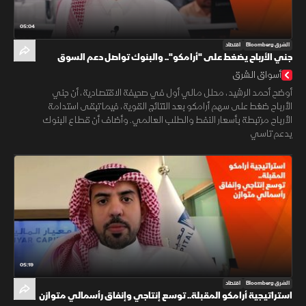
05:04
الشرق Bloomberg
اقتصاد
جني الأرباح يضغط على "أرامكو".. والبنوك تواصل دعم السوق
السعودية
أسواق الشرق
أوضح أحمد الرشيد، محلل مالي أول في صحيفة الاقتصادية، أن جني
الأرباح ضغط على سهم أرامكو بعد النتائج القوية، فيما تبقى استدامة
الأرباح مرتبطة بأسعار النفط والطلب العالمي. وأضاف أن قطاع البنوك
يدعم تاسي
05:19
الشرق Bloomberg
اقتصاد
استراتيجية أرامكو المقبلة.. توسع إنتاجي وإنفاق رأسمالي متوازن