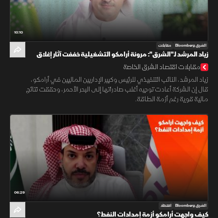
10:10
الشرق Bloomberg
مقابلات
زياد المرشد لـ"الشرق": مرونة أرامكو التشغيلية خففت آثار إغلاق
هرمز
مقابلات اقتصاد الشرق الخاصة
زياد المرشد، النائب التنفيذي للرئيس وكبير الإداريين الماليين في أرامكو،
قال إن الشركة أعادت توجيه أغلب صادراتها إلى البحر الأحمر، وحققت نتائج
مالية قوية رغم أزمة الطاقة.
06:29
الشرق Bloomberg
اقتصاد
كيف واجهت أرامكو أزمة إمدادات النفط؟