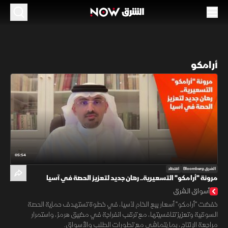
أرامكو
05:54
الشرق Bloomberg
اقتصاد
مرونة "أرامكو" التسعيرية.. رهان جديد لتعزيز الحصة في آسيا
أسواق الشرق
خفضت "أرامكو" أسعار بيع الخام لآسيا، في خطوة تستهدف حماية الحصة
السوقية وتعزيز تنافسيتها، مع ترقب انفراجة في مضيق هرمز، واستمرار
مراجعة الإنتاج، بما يتماشى مع تطورات الطلب والأسواق.