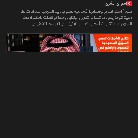
أسواق الشرق
تتجه أرامكو لتعزيز توزيعاتها الأساسية لرفع جاذبية السهم، اعتماداتٍ على
ربحية قوية يقودها قطاع التكرير والإنتاج، وسط توقعات باستقرار حركة
السهم أمام تقلبات أسعار النفط والتركيز على التوسع التشغيلي.
07:46
الشرق Bloomberg
اقتصاد
نتائج الشركات تدفع السوق السعودية للصعود وأرامكو في
الصدارة
أسواق الشرق
مكاسب جديدة تضيفها السوق السعودية بدعم النتائج الإيجابية لقطاعي
الطاقة والمصارف، حيث تحمي كفاءة أرامكو التشغيلية ومرونة تصديرها
أرباح الشركة وتدفع سهمها لقيادة التداولات الصاعدة.