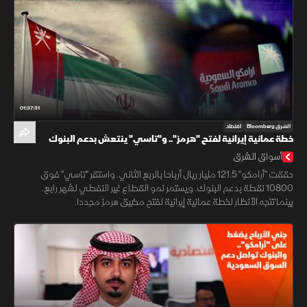
01:37:31
الشرق Bloomberg
اقتصاد
خطة عمانية إيرانية لفتح "هرمز".. و"تاسي" ينتعش بدعم البنوك
وأرباح "أرامكو"
أسواق الشرق
حققت "أرامكو" 121.5 مليار ريال أرباحا بالربع الثاني. واستقر "تاسي" فوق
10800 نقطة بدعم البنوك. ويستمر نمو القطاع غير النفطي لشهر رابع.
بينما تتجه الأنظار لخطة عمانية إيرانية لفتح مضيق هرمز مجددا.