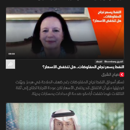
09:03
الشرق Bloomberg
اقتصاد
النفط يسعر نجاح المفاوضات.. هل تنخفض الأسعار؟
صباح الشرق
تسعّر أسواق النفط نجاح المفاوضات رغم ضعف الملاحة في هرمز. وبيّنت
كورنيليا ماير أن الاتفاق قد يخفض الأسعار لكن عودة التجارة تحتاج إلى ثقة
الناقلات فيما خففت أرامكو صدمة الإمدادات بمسارات بديلة.