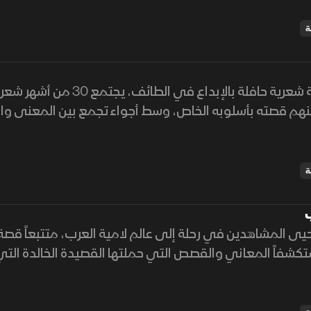
ة
في منافسة شعرية حافلة بالإبداع
هم قصته بأسلوبه الخاص، وسط أجواء تجمع بين المعنى وال
ة
ب
يحيى المشاهدين في رحلة إلى عالم لامية العرب، متتبعاً قص
كشفاً المعاني والقصص التي حملتها القصيدة الخالدة الت
تها في الذاكرة