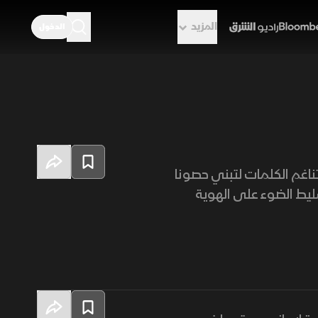
المزيد
الدخول
راديو الشرق
ناغم الكلمات لتبني حصونا
تسليط الضوء على الهوية