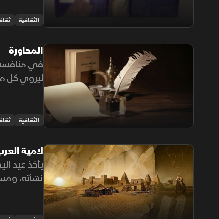
الثقافية
ثقاف
المحاورة
ليروي كل من
شعرية قوية
الثقافية
ثقاف
لامية العر
يأخذ عيد ال
نشأته، ومست
وحفظت مكان