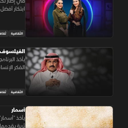
في إطار تحد
ابتكار أفضل 
والدقة والت
الثقافية
ثقاف
الفيلسوف
يأخذ البرنا
الفكر الإنس
الرؤى والمد
الثقافية
ثقاف
أسمار
يأخذ "أسمار
ثرية يقدمها