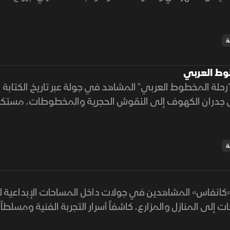
م الجمهور.
ة
وط العربي
"رحلة المخطوط العربي" المشاهد في جولة عبر تاريخ الكتابة 
ى جدران الكهوف إلى النقوش الحجرية والمخطوطات، مستكش
اد عبر العصور.
ة
 «كانفاس» المشاهدين في جولات داخل المساحات الإبداعية لل
 إلى المنازل والمزارع، كاشفاً أسرار التجربة الفنية ومسلطا
فنان العربي