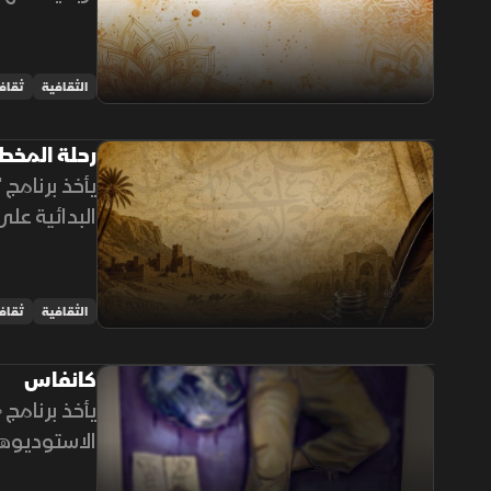
والثقافة أما
الثقافية
ثقاف
رحلة المخط
يأخذ برنامج 
البدائية عل
تطور لغة الض
الثقافية
ثقاف
كانفاس
يأخذ برنامج
الاستوديوهات
المتنامي لل