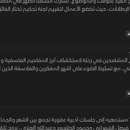
ٍ مقيد بالوقت والموضوع، تشارك منسقتا مظهر في منافسة
الإطلالات، حيث تخضع الأعمال لتقييم لجنة تحكيم تختار الفائز
ناسق
ة
مج المشاهدين في رحلة لاستكشاف أبرز المفاهيم الفلسفية و
اني، مع تسليط الضوء على أشهر المفكرين والفلاسفة الذين
ارس الفكرية.
ة
" مستمعيه إلى جلسات أدبية عفوية تجمع بين الشعر والجما
 فيصل الشهراني وحمود الصاهود وعبدالله العنزي، بروح تلقا