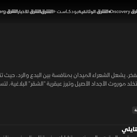
Discover
الشرق الوثائقية
الشرق بودكاست
الشرق للأخبار
الشرق Bloomberg
خر، يشعل الشعراء الميدان بمنافسة بين البدع والرد، حيث تت
خلد موروث الأجداد الأصيل وتبرز عبقرية "الشقر" البلاغية، ل
ة
ايلي